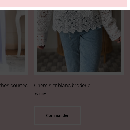
ches courtes
Chemisier blanc broderie
39,00
€