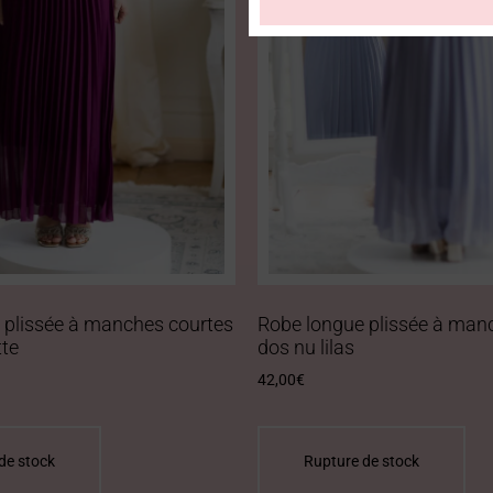
 plissée à manches courtes
Robe longue plissée à man
tte
dos nu lilas
42,00
€