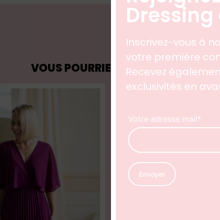
Dressing 
Inscrivez-vous à no
votre première 
VOUS POURRIEZ AUSSI AIMER
Recevez également
exclusivités en av
Votre adresse mail*