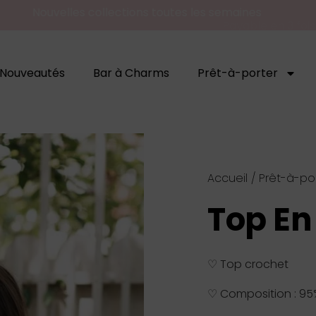
Nouvelles collections toutes les semaines
Nouveautés
Bar à Charms
Prêt-à-porter
Accueil
/
Prêt-à-po
Top En
♡ Top crochet
♡ Composition : 95