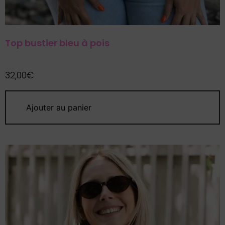
newsletter et p
-10% sur votre
commande
Top bustier bleu à pois
Recevez égale
nouveautés, col
32,00
€
exclusivités en
première.
Ajouter au panier
Votre adresse mail