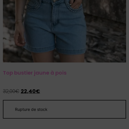
Top bustier jaune à pois
32,00
€
22,40
€