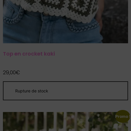
Top en crocket kaki
29,00
€
Promo !