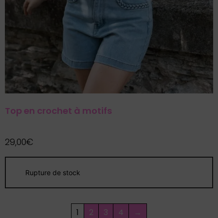
Top en crochet à motifs
29,00
€
1
2
3
4
→