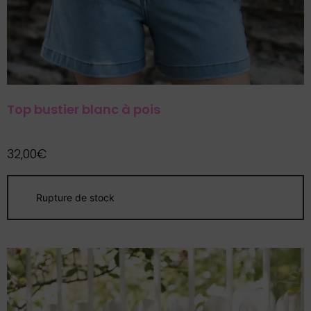
Top bustier blanc à pois
32,00
€