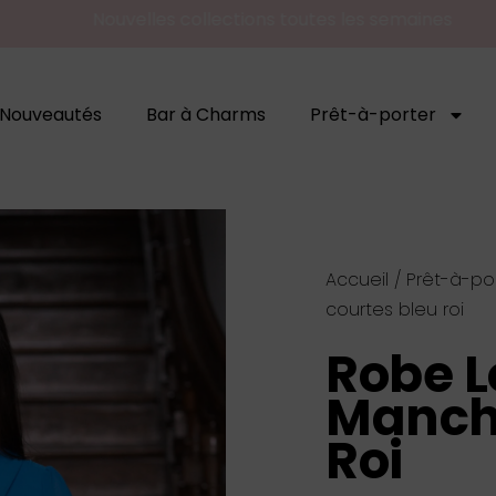
Nouvelles collections toutes les semaines
Nouveautés
Bar à Charms
Prêt-à-porter
Accueil
/
Prêt-à-po
courtes bleu roi
Robe L
Manche
Roi