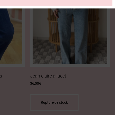
s
Jean claire à lacet
36,00
€