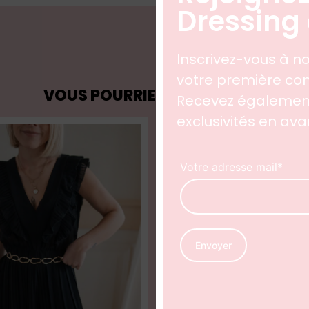
Dressing 
Inscrivez-vous à no
votre première 
VOUS POURRIEZ AUSSI AIMER
Recevez également
exclusivités en av
Votre adresse mail*