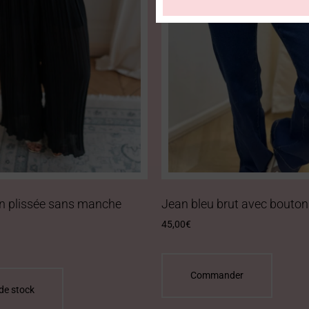
 plissée sans manche
Jean bleu brut avec bouton
45,00
€