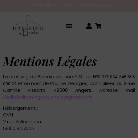
Nouvelles collections toutes les semaines
Mentions Légales
Le dressing de Blondie est une EURL au N°SIRET
884 345 596
et au nom de Pauline Georges, domiciliées au
2 rue
000 24
Camille Pissarro
,
49000 Angers
. Adresse mail
:
hello.ledressingdeblondie@gmail.com
Hébergement
:
OVH
2 rue Kellermann,
59100 Roubaix