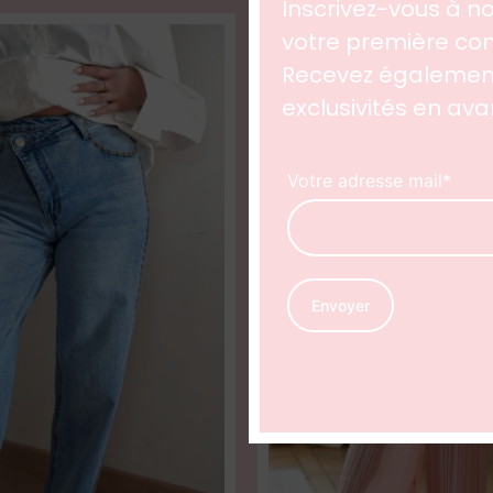
Inscrivez-vous à no
votre première 
Recevez également
exclusivités en av
Votre adresse mail*