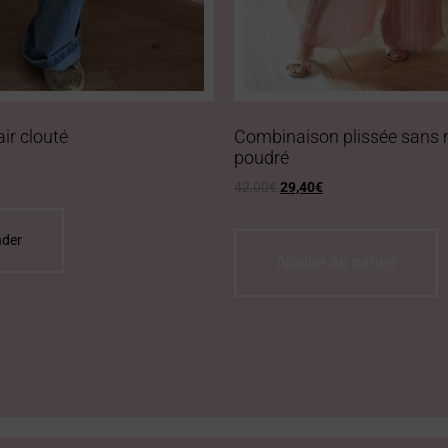
air clouté
Combinaison plissée sans
poudré
42,00
€
29,40
€
Ajouter au panier