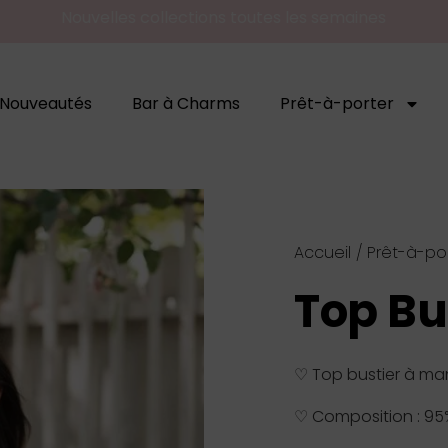
Nouvelles collections toutes les semaines
Nouveautés
Bar à Charms
Prêt-à-porter
Accueil
/
Prêt-à-po
Top Bu
♡ Top bustier à ma
♡ Composition : 95