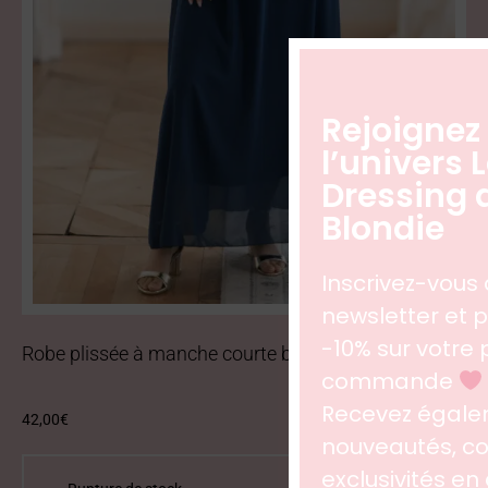
Rejoignez
l’univers 
Dressing 
Blondie
Inscrivez-vous 
newsletter et p
-10% sur votre
Robe plissée à manche courte bleu nuit
commande
Recevez égale
42,00
€
nouveautés, col
exclusivités en