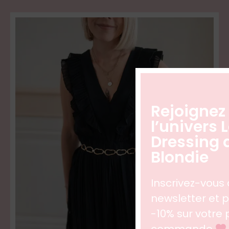
Rejoignez
l’univers 
Dressing 
Blondie
Inscrivez-vous 
newsletter et p
-10% sur votre