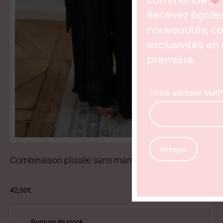
commande
Recevez égale
nouveautés, col
exclusivités en
première.
Votre adresse mail
Combinaison plissée sans manche noire
42,00
€