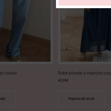
air clouté
Robe plissée à manche cour
42,00
€