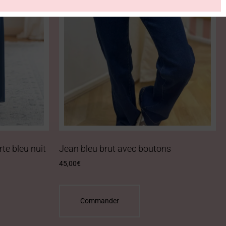
te bleu nuit
Jean bleu brut avec boutons
45,00
€