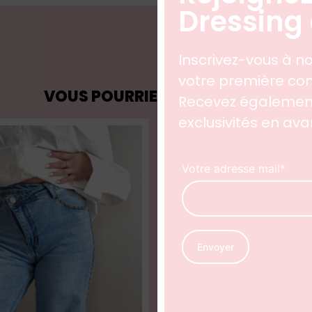
Dressing 
Inscrivez-vous à no
votre première 
VOUS POURRIEZ AUSSI AIMER
Recevez également
exclusivités en av
Votre adresse mail*