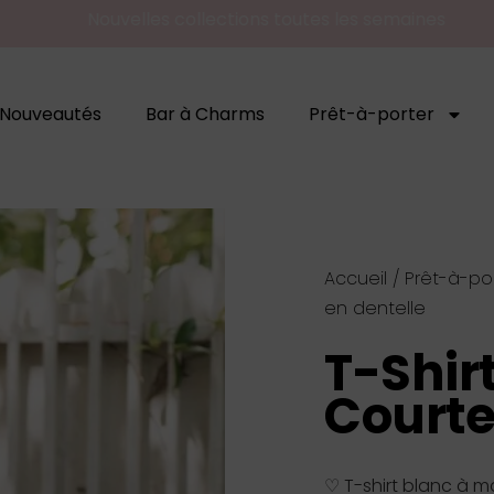
Nouvelles collections toutes les semaines
Nouveautés
Bar à Charms
Prêt-à-porter
Accueil
/
Prêt-à-po
en dentelle
T-Shir
Courte
♡ T-shirt blanc à 