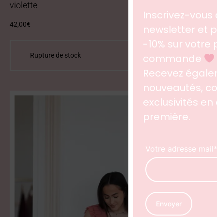
violette
42,00
€