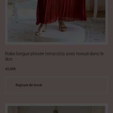
newsletter et profitez de
-10% sur votre première
commande
Recevez également nos
nouveautés, collections et
exclusivités en avant-
première.
Robe longue plissée terracotta avec noeud dans le
dos
Votre adresse mail*
42,00
€