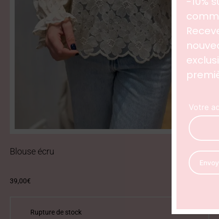
Blouse écru
39,00
€