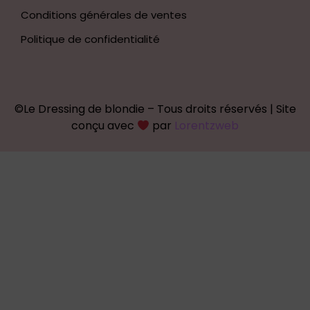
Conditions générales de ventes
Ce site Web utilise des cookies pour vous
Politique de confidentialité
garantir la meilleure expérience sur notre site
Web.
En savoir plus
0
Refuser
J'accepte
©Le Dressing de blondie – Tous droits réservés | Site
conçu avec
par
Lorentzweb