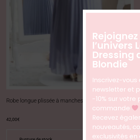
Rejoignez
l’univers 
Dressing 
Blondie
Inscrivez-vous 
newsletter et p
-10% sur votre
Robe longue plissée à manches courtes dos nu lilas
commande
Recevez égale
42,00
€
nouveautés, col
exclusivités en